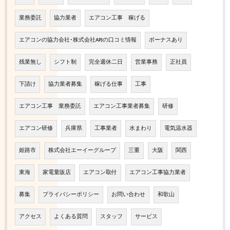
業務委託
協力業者
エアコン工事 稼げる
エアコンの協力会社･株式会社APJの口コミ情報
ボーナスあり
残業無し
シフト制
完全週休二日
営業事務
正社員
下請け
協力業者募集
稼げる仕事
工事
エアコン工事 業務委託
エアコン工事業者募集
研修
エアコン研修
兵庫県
工事業者
水まわり
電気温水器
姫路市
株式会社エーイーグループ
三重
大阪
関西
東海
家電量販店
エアコン取付
エアコン工事協力業者
募集
プライバシーポリシー
お問い合わせ
和歌山
アクセス
よくある質問
スタッフ
サービス