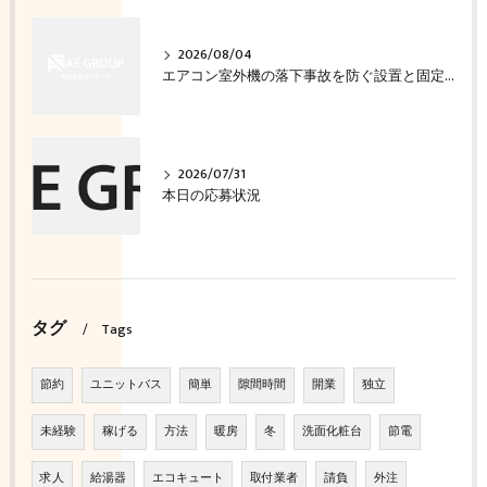
2026/08/04
エアコン室外機の落下事故を防ぐ設置と固定の確認方法
2026/07/31
本日の応募状況
タグ
Tags
節約
ユニットバス
簡単
隙間時間
開業
独立
未経験
稼げる
方法
暖房
冬
洗面化粧台
節電
求人
給湯器
エコキュート
取付業者
請負
外注