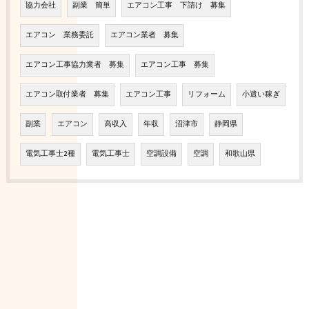
協力会社
副業 簡単
エアコン工事 下請け 募集
エアコン 業務委託
エアコン業者 募集
エアコン工事協力業者 募集
エアコン工事 募集
エアコン取付業者 募集
エアコン工事
リフォーム
小遣い稼ぎ
副業
エアコン
高収入
年収
沼津市
静岡県
電気工事士2種
電気工事士
空調設備
空調
和歌山県