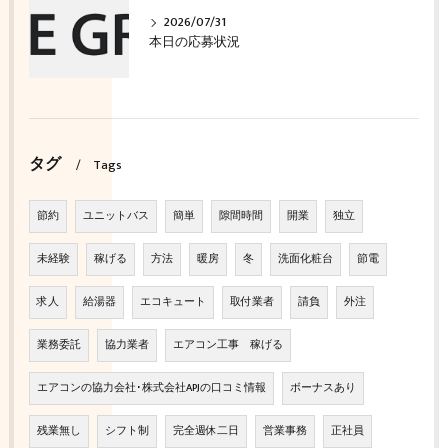
2026/07/31
本日の応募状況
タグ
Tags
節約
ユニットバス
簡単
隙間時間
開業
独立
未経験
稼げる
方法
暖房
冬
洗面化粧台
節電
求人
給湯器
エコキュート
取付業者
請負
外注
業務委託
協力業者
エアコン工事 稼げる
エアコンの協力会社･株式会社APJの口コミ情報
ボーナスあり
残業無し
シフト制
完全週休二日
営業事務
正社員