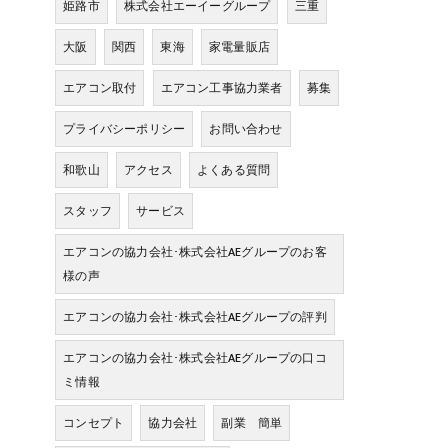
姫路市
株式会社エーイーグループ
三重
大阪
関西
東海
家電量販店
エアコン取付
エアコン工事協力業者
募集
プライバシーポリシー
お問い合わせ
和歌山
アクセス
よくある質問
スタッフ
サービス
エアコンの協力会社･株式会社AEグループのお客
様の声
エアコンの協力会社･株式会社AEグループの評判
エアコンの協力会社･株式会社AEグループの口コ
ミ情報
コンセプト
協力会社
副業 簡単