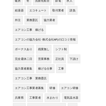
暖房
冬
洗面化粧台
節電
求人
給湯器
エコキュート
取付業者
請負
外注
業務委託
協力業者
エアコン工事 稼げる
エアコンの協力会社･株式会社APJの口コミ情報
ボーナスあり
残業無し
シフト制
完全週休二日
営業事務
正社員
下請け
協力業者募集
稼げる仕事
工事
エアコン工事 業務委託
エアコン工事業者募集
研修
エアコン研修
兵庫県
工事業者
水まわり
電気温水器