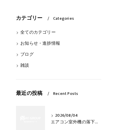
カテゴリー
Categories
全てのカテゴリー
お知らせ・進捗情報
ブログ
雑談
最近の投稿
Recent Posts
2026/08/04
エアコン室外機の落下事故を防ぐ設置と固定の確認方法