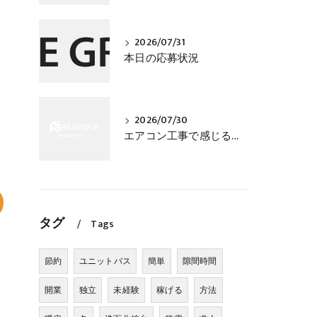
2026/07/31
本日の応募状況
2026/07/30
エアコン工事で感じる仕事の手応え｜任される現場が増えるほど技術者として成長できる
タグ
Tags
節約
ユニットバス
簡単
隙間時間
開業
独立
未経験
稼げる
方法