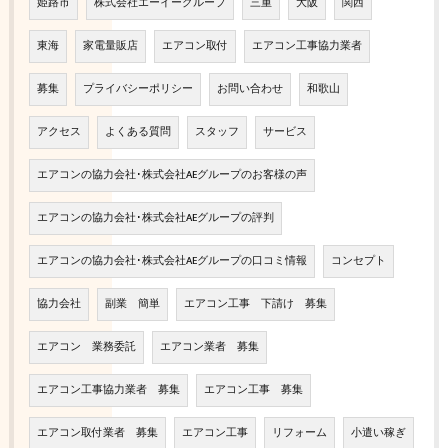
姫路市
株式会社エーイーグループ
三重
大阪
関西
東海
家電量販店
エアコン取付
エアコン工事協力業者
募集
プライバシーポリシー
お問い合わせ
和歌山
アクセス
よくある質問
スタッフ
サービス
エアコンの協力会社･株式会社AEグループのお客様の声
エアコンの協力会社･株式会社AEグループの評判
エアコンの協力会社･株式会社AEグループの口コミ情報
コンセプト
協力会社
副業 簡単
エアコン工事 下請け 募集
エアコン 業務委託
エアコン業者 募集
エアコン工事協力業者 募集
エアコン工事 募集
エアコン取付業者 募集
エアコン工事
リフォーム
小遣い稼ぎ