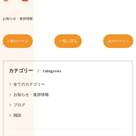
お知らせ・進捗情報
< 前のページ
一覧に戻る
次のページ >
カテゴリー
Categories
全てのカテゴリー
お知らせ・進捗情報
ブログ
雑談