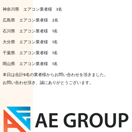
神奈川県 エアコン業者様 3名
広島県 エアコン業者様 2名
石川県 エアコン業者様 1名
大分県 エアコン業者様 1名
千葉県 エアコン業者様 1名
岡山県 エアコン業者様 1名
本日は合計9名の業者様からお問い合わせを頂きました。
お問い合わせ頂き、誠にありがとうございます。