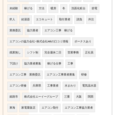
未経験
稼げる
方法
暖房
冬
洗面化粧台
節電
求人
給湯器
エコキュート
取付業者
請負
外注
業務委託
協力業者
エアコン工事 稼げる
エアコンの協力会社･株式会社APJの口コミ情報
ボーナスあり
残業無し
シフト制
完全週休二日
営業事務
正社員
下請け
協力業者募集
稼げる仕事
工事
エアコン工事 業務委託
エアコン工事業者募集
研修
エアコン研修
兵庫県
工事業者
水まわり
電気温水器
姫路市
株式会社エーイーグループ
三重
大阪
関西
東海
家電量販店
エアコン取付
エアコン工事協力業者