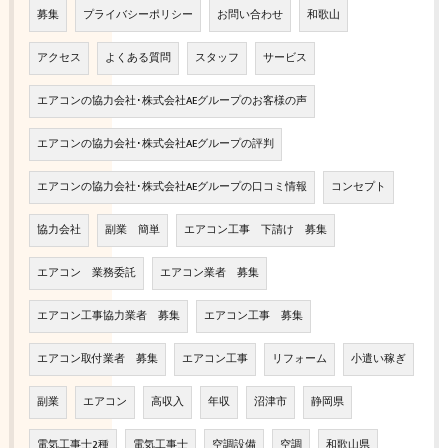
募集
プライバシーポリシー
お問い合わせ
和歌山
アクセス
よくある質問
スタッフ
サービス
エアコンの協力会社･株式会社AEグループのお客様の声
エアコンの協力会社･株式会社AEグループの評判
エアコンの協力会社･株式会社AEグループの口コミ情報
コンセプト
協力会社
副業 簡単
エアコン工事 下請け 募集
エアコン 業務委託
エアコン業者 募集
エアコン工事協力業者 募集
エアコン工事 募集
エアコン取付業者 募集
エアコン工事
リフォーム
小遣い稼ぎ
副業
エアコン
高収入
年収
沼津市
静岡県
電気工事士2種
電気工事士
空調設備
空調
和歌山県