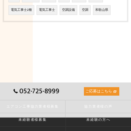
電気工事士2種
電気工事士
空調設備
空調
和歌山県
052-725-8999
ご応募はこちら
エアコン工事協力業者様募集
協力業者様の声
未経験者様募集
未経験の方へ