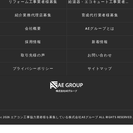
リフォーム工事業者様募集
給湯器・エコキュート工事業者様募集
紹介業務代理店募集
育成代行業者様募集
会社概要
AEグループとは
採用情報
新着情報
取引先様の声
お問い合わせ
プライバシーポリシー
サイトマップ
c 2026 エアコン工事協力業者様を募集している株式会社AEグループ ALL RIGHTS RESERVED.