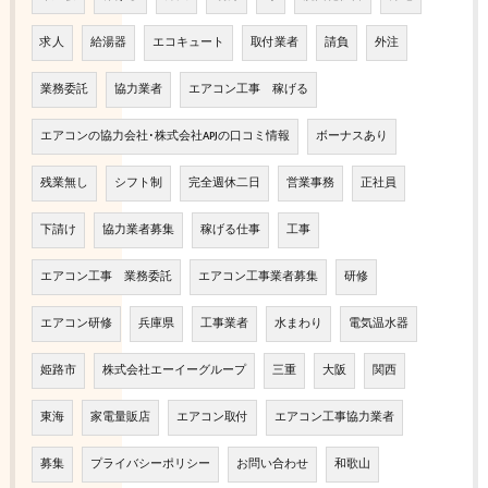
求人
給湯器
エコキュート
取付業者
請負
外注
業務委託
協力業者
エアコン工事 稼げる
エアコンの協力会社･株式会社APJの口コミ情報
ボーナスあり
残業無し
シフト制
完全週休二日
営業事務
正社員
下請け
協力業者募集
稼げる仕事
工事
エアコン工事 業務委託
エアコン工事業者募集
研修
エアコン研修
兵庫県
工事業者
水まわり
電気温水器
姫路市
株式会社エーイーグループ
三重
大阪
関西
東海
家電量販店
エアコン取付
エアコン工事協力業者
募集
プライバシーポリシー
お問い合わせ
和歌山