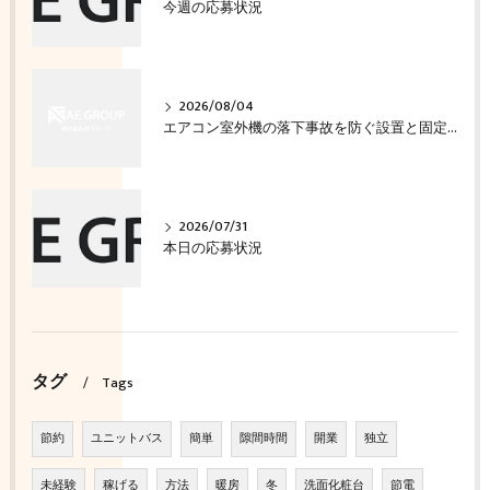
今週の応募状況
2026/08/04
エアコン室外機の落下事故を防ぐ設置と固定の確認方法
2026/07/31
本日の応募状況
タグ
Tags
節約
ユニットバス
簡単
隙間時間
開業
独立
未経験
稼げる
方法
暖房
冬
洗面化粧台
節電