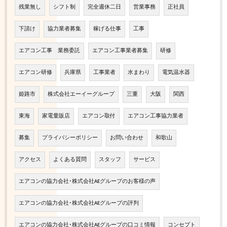
残業無し
シフト制
完全週休二日
営業事務
正社員
下請け
協力業者募集
稼げる仕事
工事
エアコン工事 業務委託
エアコン工事業者募集
研修
エアコン研修
兵庫県
工事業者
水まわり
電気温水器
姫路市
株式会社エーイーグループ
三重
大阪
関西
東海
家電量販店
エアコン取付
エアコン工事協力業者
募集
プライバシーポリシー
お問い合わせ
和歌山
アクセス
よくある質問
スタッフ
サービス
エアコンの協力会社･株式会社AEグループのお客様の声
エアコンの協力会社･株式会社AEグループの評判
エアコンの協力会社･株式会社AEグループの口コミ情報
コンセプト