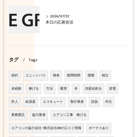
2026/07/31
本日の応募状況
タグ
Tags
節約
ユニットバス
簡単
隙間時間
開業
独立
未経験
稼げる
方法
暖房
冬
洗面化粧台
節電
求人
給湯器
エコキュート
取付業者
請負
外注
業務委託
協力業者
エアコン工事 稼げる
エアコンの協力会社･株式会社APJの口コミ情報
ボーナスあり