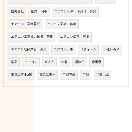
協力会社
副業 簡単
エアコン工事 下請け 募集
エアコン 業務委託
エアコン業者 募集
エアコン工事協力業者 募集
エアコン工事 募集
エアコン取付業者 募集
エアコン工事
リフォーム
小遣い稼ぎ
副業
エアコン
高収入
年収
沼津市
静岡県
電気工事士2種
電気工事士
空調設備
空調
和歌山県