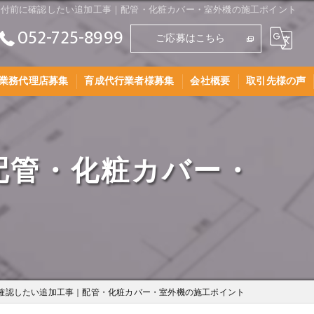
取付前に確認したい追加工事｜配管・化粧カバー・室外機の施工ポイント
052-725-8999
ご応募はこちら
業務代理店募集
育成代行業者様募集
会社概要
取引先様の声
AEグループとは
配管・化粧カバー・
採用情報
確認したい追加工事｜配管・化粧カバー・室外機の施工ポイント