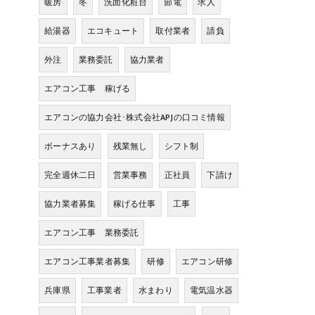
暖房
冬
洗面化粧台
節電
求人
給湯器
エコキュート
取付業者
請負
外注
業務委託
協力業者
エアコン工事 稼げる
エアコンの協力会社･株式会社APJの口コミ情報
ボーナスあり
残業無し
シフト制
完全週休二日
営業事務
正社員
下請け
協力業者募集
稼げる仕事
工事
エアコン工事 業務委託
エアコン工事業者募集
研修
エアコン研修
兵庫県
工事業者
水まわり
電気温水器