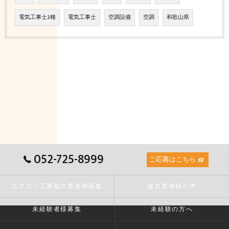
電気工事士2種
電気工事士
空調設備
空調
和歌山県
052-725-8999
ご応募はこちら
エアコン工事協力業者様募集
協力業者様の声
未経験者様募集
未経験の方へ