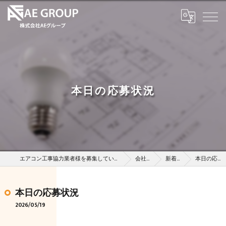
本日の応募状況
エアコン工事協力業者様を募集している株式会社AEグループ
会社概要
新着情報
本日の応募状況
本日の応募状況
2026/05/19