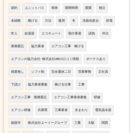
節約
ユニットバス
簡単
隙間時間
開業
独立
未経験
稼げる
方法
暖房
冬
洗面化粧台
節電
求人
給湯器
エコキュート
取付業者
請負
外注
業務委託
協力業者
エアコン工事 稼げる
エアコンの協力会社･株式会社APJの口コミ情報
ボーナスあり
残業無し
シフト制
完全週休二日
営業事務
正社員
下請け
協力業者募集
稼げる仕事
工事
エアコン工事 業務委託
エアコン工事業者募集
研修
エアコン研修
兵庫県
工事業者
水まわり
電気温水器
姫路市
株式会社エーイーグループ
三重
大阪
関西