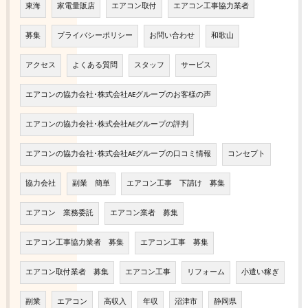
東海
家電量販店
エアコン取付
エアコン工事協力業者
募集
プライバシーポリシー
お問い合わせ
和歌山
アクセス
よくある質問
スタッフ
サービス
エアコンの協力会社･株式会社AEグループのお客様の声
エアコンの協力会社･株式会社AEグループの評判
エアコンの協力会社･株式会社AEグループの口コミ情報
コンセプト
協力会社
副業 簡単
エアコン工事 下請け 募集
エアコン 業務委託
エアコン業者 募集
エアコン工事協力業者 募集
エアコン工事 募集
エアコン取付業者 募集
エアコン工事
リフォーム
小遣い稼ぎ
副業
エアコン
高収入
年収
沼津市
静岡県