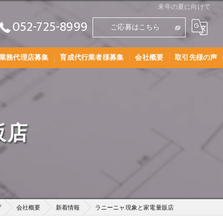
来年の夏に向けて
052-725-8999
ご応募はこちら
業務代理店募集
育成代行業者様募集
会社概要
取引先様の声
AEグループとは
採用情報
販店
プ
会社概要
新着情報
ラニーニャ現象と家電量販店