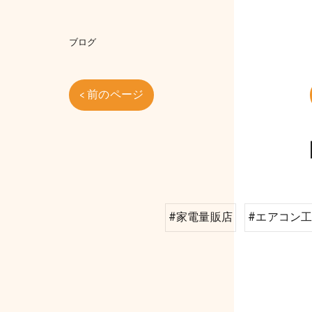
ブログ
< 前のページ
#家電量販店
#エアコン