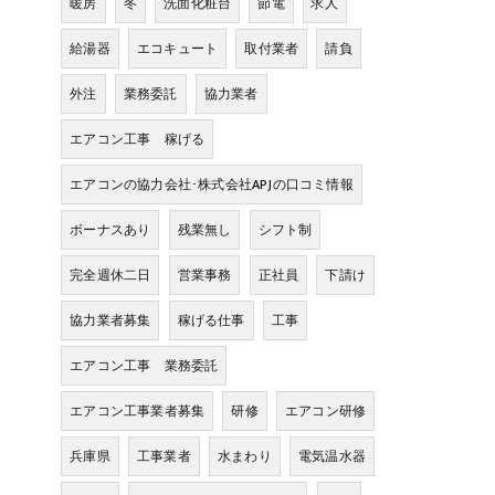
暖房
冬
洗面化粧台
節電
求人
給湯器
エコキュート
取付業者
請負
外注
業務委託
協力業者
エアコン工事 稼げる
エアコンの協力会社･株式会社APJの口コミ情報
ボーナスあり
残業無し
シフト制
完全週休二日
営業事務
正社員
下請け
協力業者募集
稼げる仕事
工事
エアコン工事 業務委託
エアコン工事業者募集
研修
エアコン研修
兵庫県
工事業者
水まわり
電気温水器